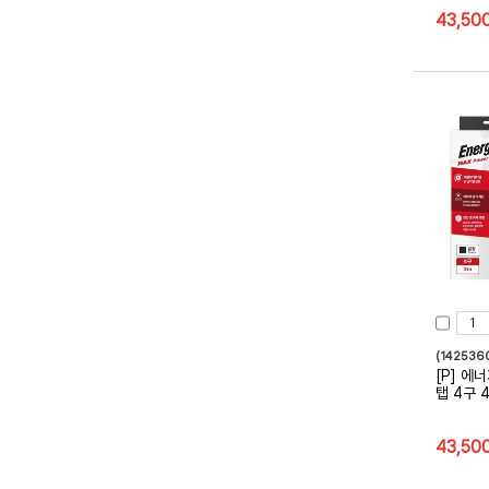
43,50
(142536
[P] 에
탭 4구 
43,50