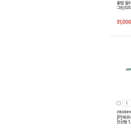
올탭 컬러
그린/GS
31,000
(18069
[P]에코
전선형 1