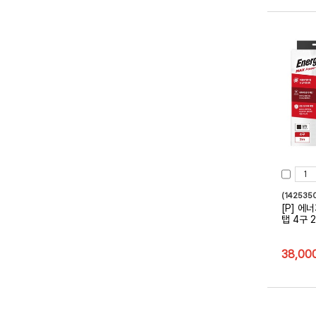
(142535
[P] 에
탭 4구 2
38,00