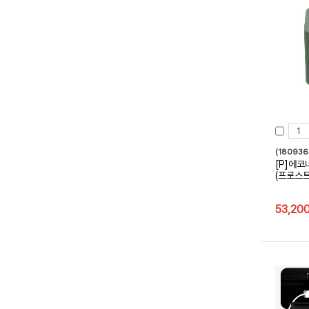
(18093
[P]에코
(프로스
53,20