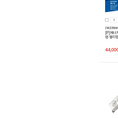
(142384
[P]에
엄 멀티탭
44,00