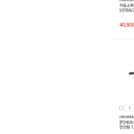
(145022
자동소화
단(16A
40,50
(18068
[P]에코
전선형 1