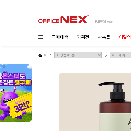
구매대행
기획전
판촉물
이달의
홈