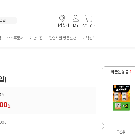
포스트잇
키보드
볼펜
클립
매장찾기
MY
장바구니
테이프
선풍기
입
팩스주문서
가맹모집
영업사원 방문신청
고객센터
마우스
형광펜
화일
제트스트림
포스트잇
최근본상품
1
입)
0
원
600
원
000
TOP