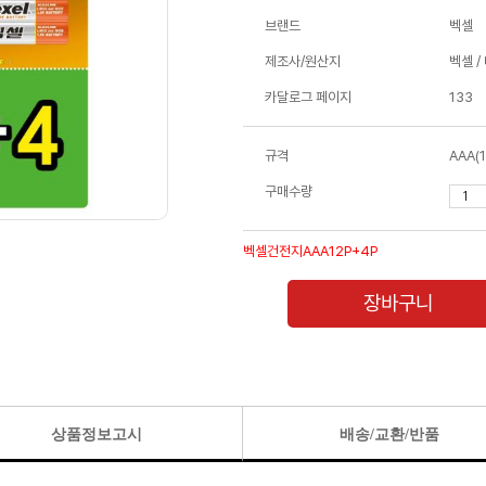
브랜드
벡셀
제조사/원산지
벡셀 /
카달로그 페이지
133
규격
AAA(
구매수량
벡셀건전지AAA12P+4P
장바구니
상품정보고시
배송/교환/반품