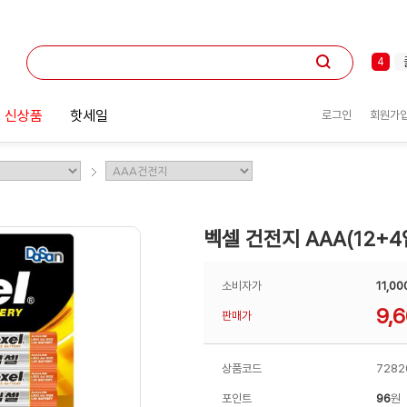
1
2
3
4
5
6
 신상품
핫세일
로그인
회원가
7
8
9
10
1
벡셀 건전지 AAA(12+4
소비자가
11,00
9,
판매가
상품코드
7282
포인트
96
원