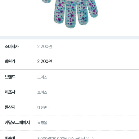
소비자가
2,200
원
회원가
2,200
원
브랜드
보아스
제조사
보아스
원산지
대한민국
카달로그 페이지
쇼핑몰
배송비
3,000원(30,000원 이상 구매시 무료)