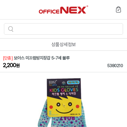
검
색
상품상세정보
하
기
[단종]
보아스 미끄럼방지장갑 5-7세 블루
2,200
원
5380210