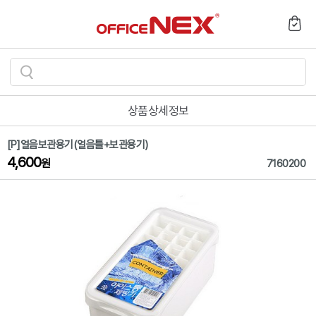
검
색
상품상세정보
하
기
[P]얼음보관용기(얼음틀+보관용기)
4,600
원
7160200