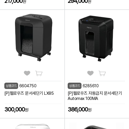
217,000
294,000
원
원
6604750
6285610
상품코드
상품코드
[P]펠로우즈 문서세단기 LX85
[P]펠로우즈 자동급지 문서세단기
Automax 100MA
300,000
386,000
원
원