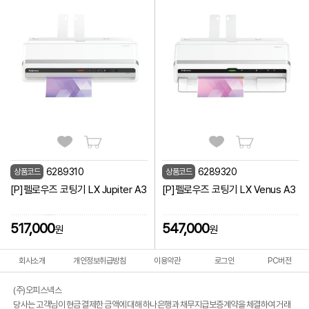
6289310
6289320
상품코드
상품코드
[P]펠로우즈 코팅기 LX Jupiter A3
[P]펠로우즈 코팅기 LX Venus A3
517,000
547,000
원
원
회사소개
개인정보취급방침
이용약관
로그인
PC버전
(주)오피스넥스
당사는 고객님이 현금 결제한 금액에 대해 하나은행과 채무지급보증계약을 체결하여 거래