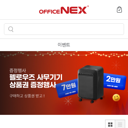
검
색
이벤트
하
기