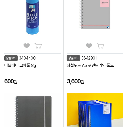
3404400
3642901
상품코드
상품코드
더블에이 고체풀 8g
좌철노트 A5 포인트라인 룰드
600
3,600
원
원