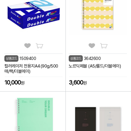
1509400
3642600
상품코드
상품코드
썸네
리스
컬러레이저 전용지A4(90g/500
노르딕페블 (A5/룰드/더블에이)
매/팩/더블에이)
10,000
3,600
원
원