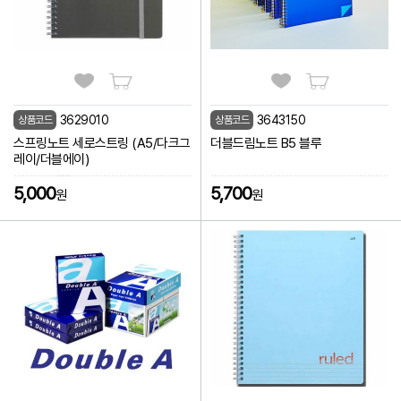
3629010
3643150
상품코드
상품코드
스프링노트 세로스트링 (A5/다크그
더블드림노트 B5 블루
레이/더블에이)
5,000
5,700
원
원