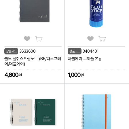
3633600
3404401
상품코드
상품코드
룰드 절취스프링노트 (B5/다크그레
더블에이 고체풀 21g
이/더블에이)
4,800
1,000
원
원