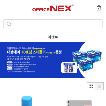
검
색
이벤트
하
기