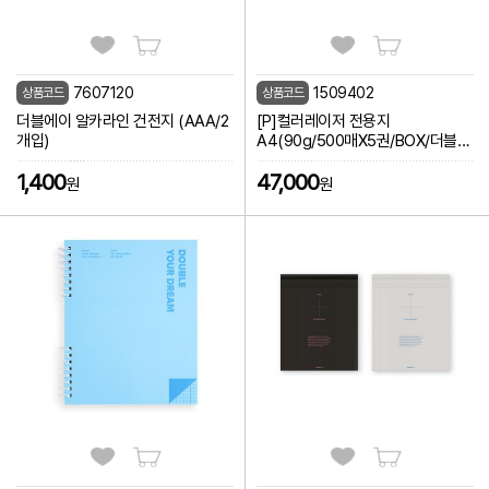
7607120
1509402
상품코드
상품코드
더블에이 알카라인 건전지 (AAA/2
[P]컬러레이저 전용지
개입)
A4(90g/500매X5권/BOX/더블에
이)
1,400
47,000
원
원