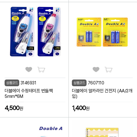
3146931
7607110
상품코드
상품코드
더블에이 수정테이프 번들팩
더블에이 알카라인 건전지 (AA/2개
5mm*6M
입)
4,500
1,400
원
원