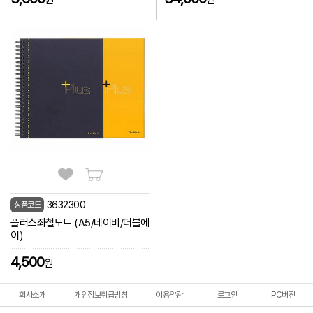
3632300
상품코드
플러스좌철노트 (A5/네이비/더블에
이)
4,500
원
회사소개
개인정보취급방침
이용약관
로그인
PC버전