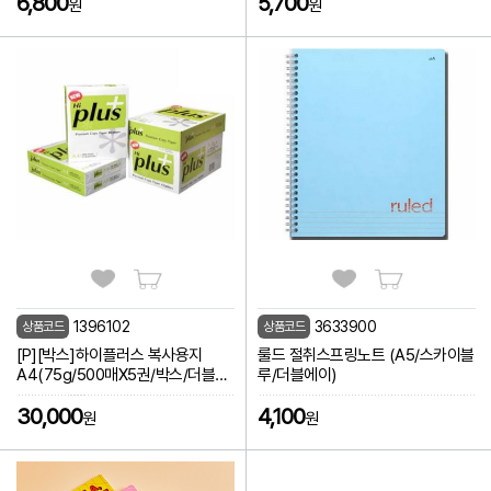
6,800
5,700
원
원
1396102
3633900
상품코드
상품코드
[P][박스]하이플러스 복사용지
룰드 절취스프링노트 (A5/스카이블
A4(75g/500매X5권/박스/더블에
루/더블에이)
이)
30,000
4,100
원
원