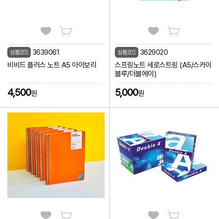
3639061
3629020
상품코드
상품코드
비비드 플러스 노트 A5 아이보리
스프링노트 세로스트링 (A5/스카이
블루/더블에이)
4,500
5,000
원
원