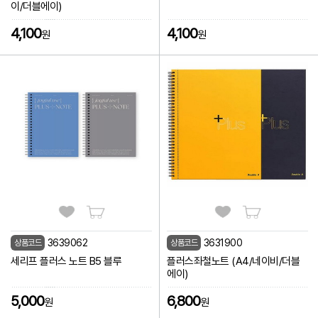
이/더블에이)
4,100
4,100
원
원
3639062
3631900
상품코드
상품코드
세리프 플러스 노트 B5 블루
플러스좌철노트 (A4/네이비/더블
에이)
5,000
6,800
원
원