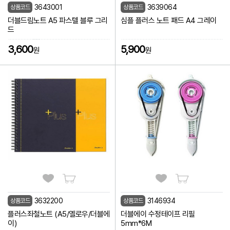
3643001
3639064
상품코드
상품코드
더블드림노트 A5 파스텔 블루 그리
심플 플러스 노트 패드 A4 그레이
드
3,600
5,900
원
원
3632200
3146934
상품코드
상품코드
플러스좌철노트 (A5/옐로우/더블에
더블에이 수정테이프 리필
이)
5mm*6M