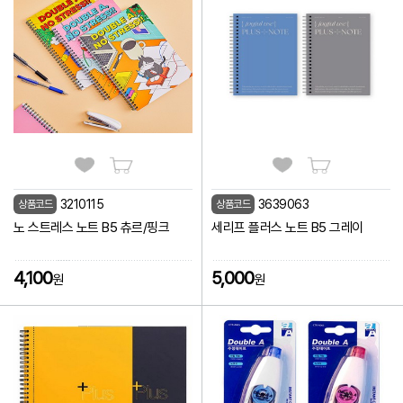
3210115
3639063
상품코드
상품코드
노 스트레스 노트 B5 츄르/핑크
세리프 플러스 노트 B5 그레이
4,100
5,000
원
원