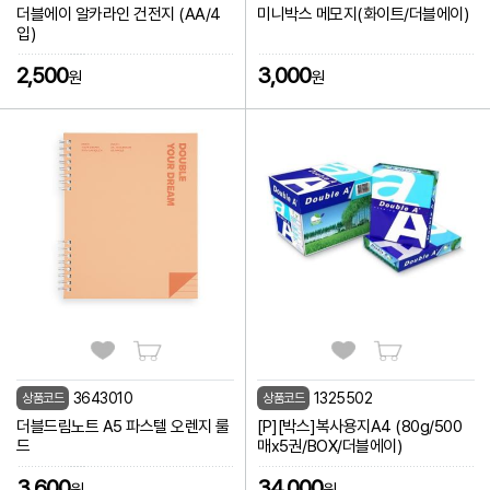
더블에이 알카라인 건전지 (AA/4
미니박스 메모지(화이트/더블에이)
입)
2,500
3,000
원
원
3643010
1325502
상품코드
상품코드
더블드림노트 A5 파스텔 오렌지 룰
[P][박스]복사용지A4 (80g/500
드
매x5권/BOX/더블에이)
3,600
34,000
원
원