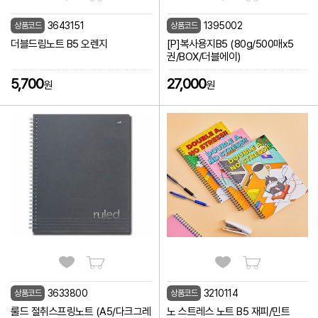
3643151
1395002
상품코드
상품코드
더블드림노트 B5 오렌지
[P]복사용지B5 (80g/500매x5
권/BOX/더블에이)
5,700
27,000
원
원
3633800
3210114
상품코드
상품코드
룰드 절취스프링노트 (A5/다크그레
노 스트레스 노트 B5 재피/민트