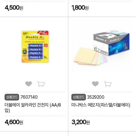
4,500
1,800
원
원
7607140
3529200
상품코드
상품코드
더블에이 알카라인 건전지 (AA/8
미니박스 메모지(파스텔/더블에이)
입)
4,600
3,200
원
원