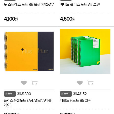
노 스트레스 노트 B5 욜로이/옐로우
비비드 플러스 노트 A5 그린
4,100
4,500
원
원
3631800
3643152
상품코드
상품코드
플러스좌철노트 (A4/옐로우/더블
더블드림노트 B5 그린
에이)