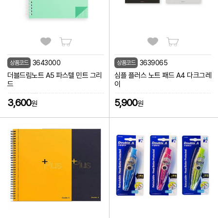
3643000
3639065
상품코드
상품코드
더블드림노트 A5 파스텔 민트 그리
심플 플러스 노트 패드 A4 다크그레
드
이
3,600
5,900
원
원