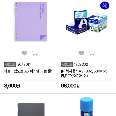
3643011
1328302
상품코드
상품코드
더블드림노트 A5 파스텔 퍼플 룰드
[P]복사용지A3 (80g/500매x5
권/BOX/더블에이)
3,600
68,000
원
원