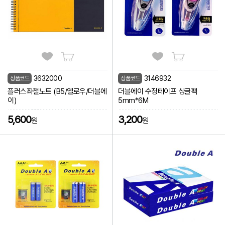
3632000
3146932
상품코드
상품코드
플러스좌철노트 (B5/옐로우/더블에
더블에이 수정테이프 싱글팩
이)
5mm*6M
5,600
3,200
원
원