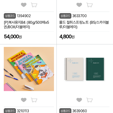
1394902
3633700
상품코드
상품코드
[P]복사용지B4 (80g/500매x5
룰드 절취스프링노트 (B5/스카이블
권/BOX/더블에이)
루/더블에이)
54,000
4,800
원
원
3210113
3639060
상품코드
상품코드