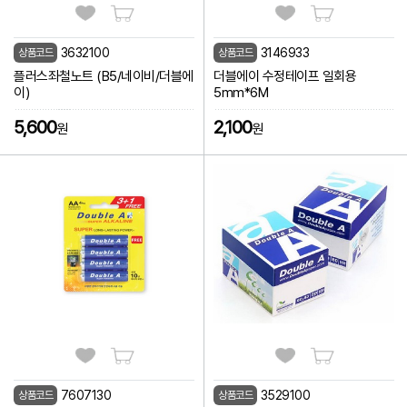
3632100
3146933
상품코드
상품코드
플러스좌철노트 (B5/네이비/더블에
더블에이 수정테이프 일회용
이)
5mm*6M
5,600
2,100
원
원
7607130
3529100
상품코드
상품코드