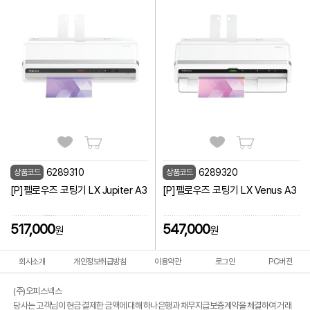
6289310
6289320
상품코드
상품코드
[P]펠로우즈 코팅기 LX Jupiter A3
[P]펠로우즈 코팅기 LX Venus A3
517,000
547,000
원
원
회사소개
개인정보취급방침
이용약관
로그인
PC버전
(주)오피스넥스
당사는 고객님이 현금 결제한 금액에 대해 하나은행과 채무지급보증계약을 체결하여 거래