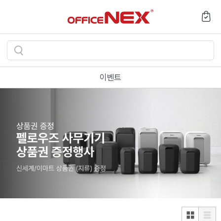
검
색
이벤트
하
기