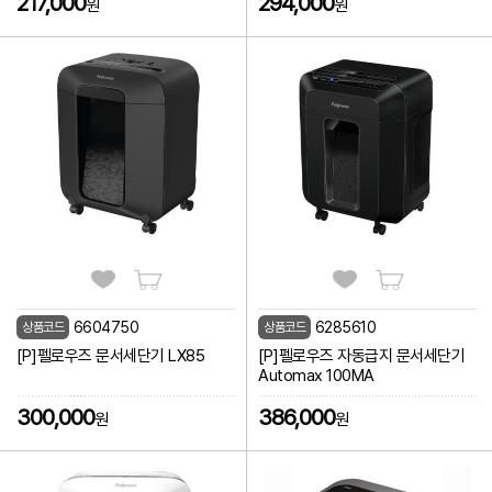
217,000
294,000
원
원
6604750
6285610
상품코드
상품코드
[P]펠로우즈 문서세단기 LX85
[P]펠로우즈 자동급지 문서세단기
Automax 100MA
300,000
386,000
원
원