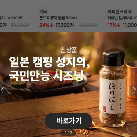
커피빈코리아
커피빈코
밤쉘 530ml
커피빈 말차라떼 20T
17,300원
17%
11,000원
19%
3
24,900원
13,900원
인기 카테고리
NEX의 인기 카테고리를 만나보세요!
기기
사무용품
생활용품
식음료
필기
1
/
2