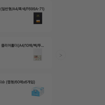
(일반형/A4/흑색/F699A-71)
3,700원
[P]문화 고투명 클리어홀더(A4/10매/팩/투명/F492-71)
슈 (캡형/60매x6개입)