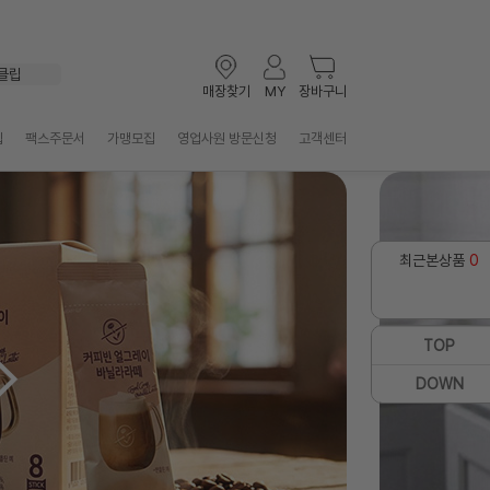
볼펜
키보드
클립
테이프
매장찾기
MY
장바구니
선풍기
마우스
입
팩스주문서
가맹모집
영업사원 방문신청
고객센터
형광펜
화일
멀티탭
포스트잇
최근본상품
0
TOP
DOWN