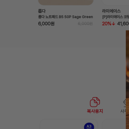
라미에이스
기타
 B5 50P Sage Green
[P]라미에이스 코팅기 LA2302B
론트 디퓨저 
20%
41,600원
24%
6,000원
58,000원
복사용지
사무