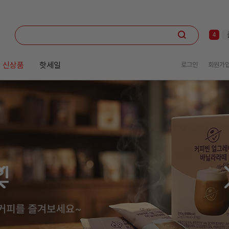
2
3
4
5
6
7
 신상품
핫세일
로그인
회원가
8
9
10
1