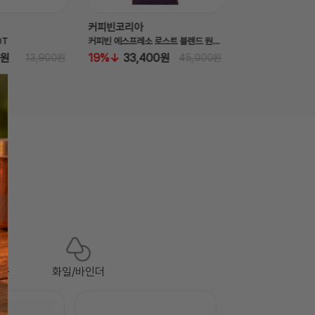
리아
펠로우즈코리아
커피빈코리
커피빈 에스프레소 로스트 블렌드 원두(홀빈) 1kg
평면 기가 랜 케이블(3M/99290/펠로우즈)
커피빈 드립백
3,400원
8,700원
22%
5
45,000원
11,000원
구
화일/바인더