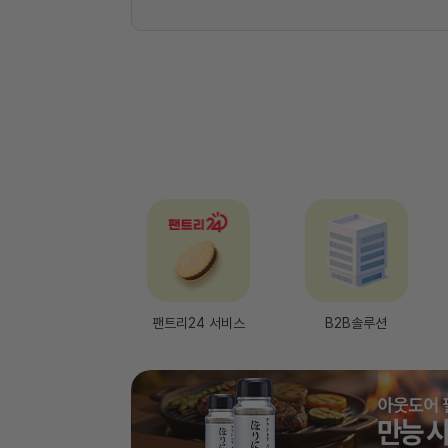
팬트리24 서비스
B2B솔루션