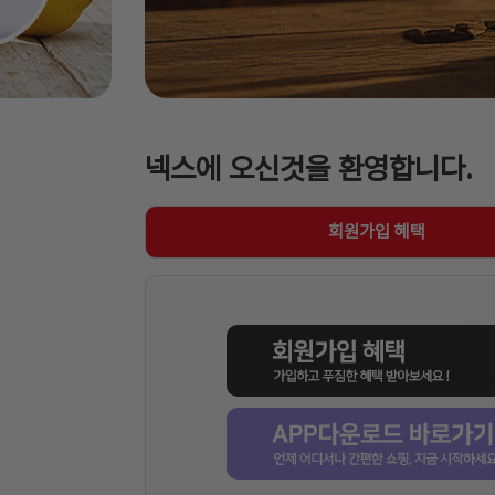
넥스에 오신것을 환영합니다.
회원가입 혜택
무선 무소음 키보드 마우스
[P]문화 클
콤보(MK295/
(A4/100매/
화이트/Logitech)
7s4)
로지텍
문화산업
MUL********
★
★
★
★
★
MUL********
감사합니다~ 많이 파세요~♡♡
고맙습니다!