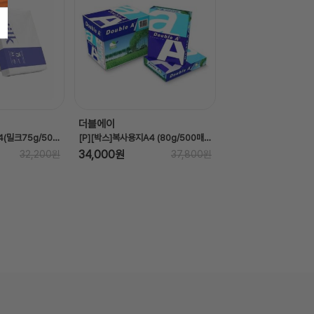
더블에이
타임버드
[P][박스]복사용지A4(밀크75g/500매X5권/BOX/한국제지)
[P][박스]복사용지A4 (80g/500매x5권/BOX/더블에이)
타임버드 계산기(SJC-5
34,000원
12,500원
32,200원
37,800원