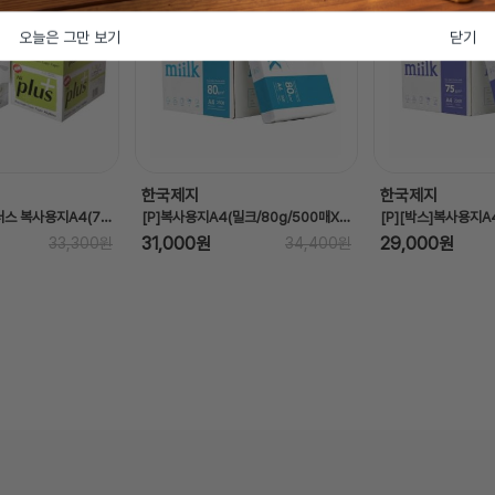
오늘은 그만 보기
닫기
한국제지
한국제지
[P][박스]하이플러스 복사용지A4(75g/500매X5권/박스/더블에이)
[P]복사용지A4(밀크/80g/500매X5권/BOX/한국제지)
31,000원
29,000원
33,300원
34,400원