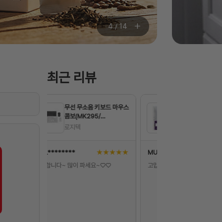
+
5
/
14
최근 리뷰
 키보드 마우스
[P]문화 클리어화일 내지
[P]얼음
5/
(A4/100매/팩/F420-
+보관용기
tech)
7s4)
문화산업
미화
★
★
★
★
★
MUL********
★
★
★
★
★
MAJ***
요~♡♡
고맙습니다!
항상 애용하는 제품이고
사용하고 있습니다~