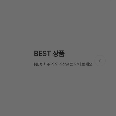
P]동아제약 박카스F(120mlX10개/BOX)
,000원
,000원
나리자 정사각티슈(100매X6개/팩)
BEST 상품
,000원
,000원
NEX 한주의 인기상품을 만나보세요.
셀 건전지 AA(12+4입)
,000원
,600원