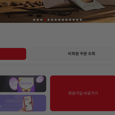
비회원 주문 조회
리어화일 내지
[P]얼음보관용기(얼음틀
무선 무소음
팩/F420-
+보관용기)
콤보(MK29
화이트/Logi
미화
로지텍
★
★
★
★
★
MAJ***
★
★
★
★
★
MUL********
항상 애용하는 제품이고, 너무 잘
감사합니다~ 많이 파세
사용하고 있습니다~
회원가입 바로가기