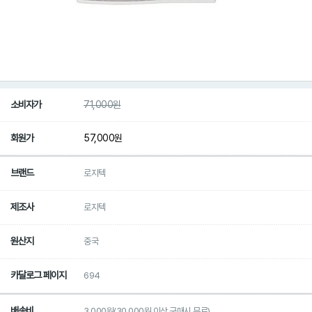
소비자가
71,000
원
회원가
57,000
원
브랜드
로지텍
제조사
로지텍
원산지
중국
카달로그 페이지
694
배송비
3,000원(30,000원 이상 구매시 무료)