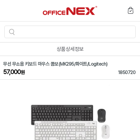
검
색
상품상세정보
하
기
무선 무소음 키보드 마우스 콤보(MK295/화이트/Logitech)
57,000
원
1850720