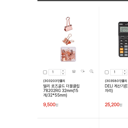
(3032031)델리
(3035801)델리
델리 로즈골드 더블클립
DELI 계산기(
78202RG 32mm(15
자리)
개/32*55mm)
9,500
25,200
원
원