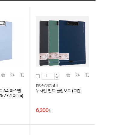
(3847321)델리
드 A4 파스텔
누사인 밴드 클립보드 (그린)
297*210mm)
6,300
원