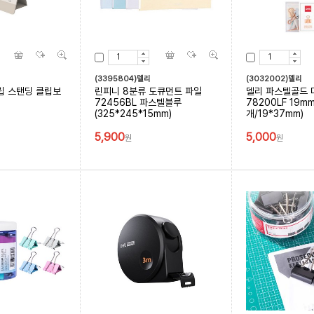
(3395804)델리
(3032002)델리
립 스탠딩 클립보
린피니 8분류 도큐먼트 파일
델리 파스텔골드 
)
72456BL 파스텔블루
78200LF 19mm
(325*245*15mm)
개/19*37mm)
5,900
5,000
원
원