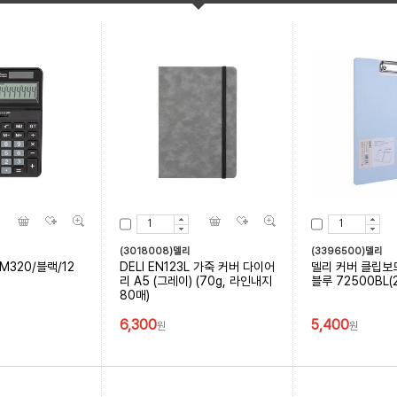
(3018008)델리
(3396500)델리
EM320/블랙/12
DELI EN123L 가죽 커버 다이어
델리 커버 클립보
리 A5 (그레이) (70g, 라인내지
블루 72500BL(
80매)
6,300
5,400
원
원