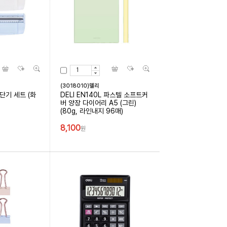
(3018010)델리
단기 세트 (화
DELI EN140L 파스텔 소프트커
버 양장 다이어리 A5 (그린)
(80g, 라인내지 96매)
8,100
원