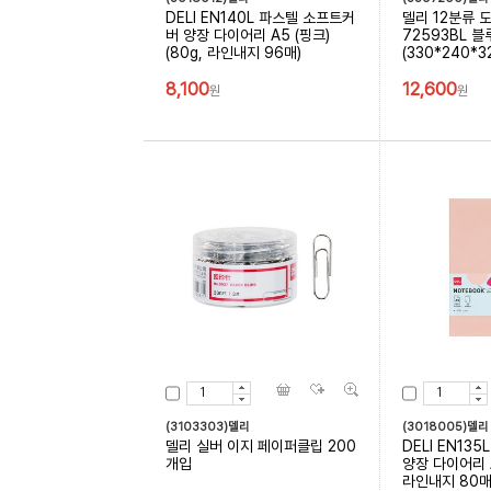
DELI EN140L 파스텔 소프트커
델리 12분류 
버 양장 다이어리 A5 (핑크)
72593BL 블
(80g, 라인내지 96매)
(330*240*3
8,100
12,600
원
원
(3103303)델리
(3018005)델리
델리 실버 이지 페이퍼클립 200
DELI EN13
개입
양장 다이어리 A
라인내지 80매