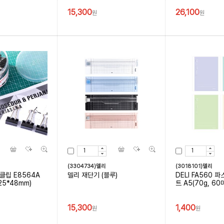
15,300
26,100
원
원
(3304734)델리
(3018101)델리
클립 E8564A
델리 재단기 (블루)
DELI FA560 
25*48mm)
트 A5(70g, 6
15,300
1,400
원
원