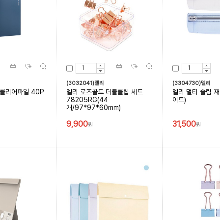
(3032041)델리
(3304730)델리
클리어파일 40P
델리 로즈골드 더블클립 세트
델리 멀티 슬림 재
78205RG(44
이트)
개/97*97*60mm)
9,900
31,500
원
원