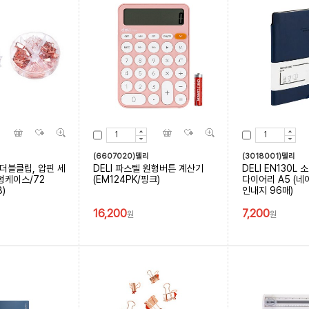
(6607020)델리
(3018001)델리
더블클립, 압핀 세
DELI 파스텔 원형버튼 계산기
DELI EN130L
원형케이스/72
(EM124PK/핑크)
다이어리 A5 (네이
)
인내지 96매)
16,200
7,200
원
원