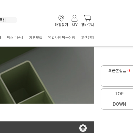
포스트잇
키보드
볼펜
클립
매장찾기
MY
장바구니
테이프
선풍기
입
팩스주문서
가맹모집
영업사원 방문신청
고객센터
마우스
형광펜
화일
물티슈
포스트잇
최근본상품
0
TOP
DOWN