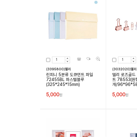
(3395800)델리
(3032020)델리
린피니 5분류 도큐먼트 파일
델리 로즈골드 
72455BL 파스텔블루
트 78553(
(325*245*15mm)
개/96*96*58
5,000
5,000
원
원