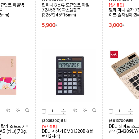
도큐먼트 파일백
린피니 8분류 도큐먼트 파일
[일시품절]
루
72456PK 파스텔핑크
델리 미니 줄자 7
2mm)
(325*245*15mm)
이트(줄자길이:2M
5,900
3,000
원
원
(3035300)델리
(6613700)델리
5L 칼라 소프트 커버
DELI 와이드 스
[일시품절]
5 (핑크)(70g,
DELI 계산기 EM01320BK(블
산기(EM309LY
)
랙/12자리)