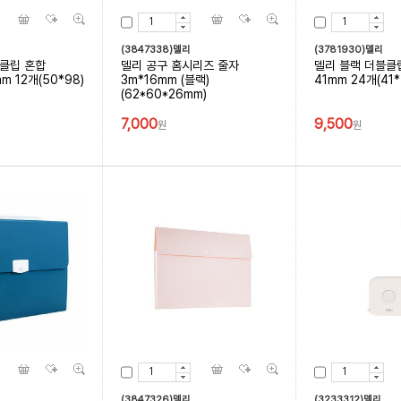
(3847338)델리
(3781930)델리
블클립 혼합
델리 공구 홈시리즈 줄자
델리 블랙 더블클립
m 12개(50*98)
3m*16mm (블랙)
41mm 24개(41
(62*60*26mm)
7,000
9,500
원
원
(3847326)델리
(3233312)델리