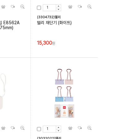
(3304732)델리
 E8562A
델리 재단기 (화이트)
*75mm)
15,300
원
(3032022)델리