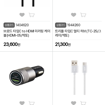
1404620
1944260
상품코드
상품코드
브로드 타입C to HDMI 미러링 케이
트리플 타입C 멀티 허브(TC-25/그
블(HDMI-05/엑토)
레이/엑토)
23,600
21,300
원
원