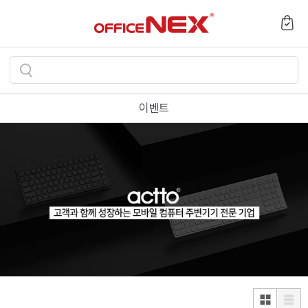
검
색
이벤트
하
기