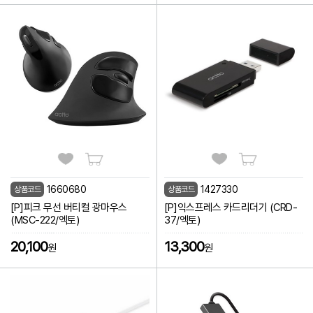
1660680
1427330
상품코드
상품코드
썸네
리스
[P]피크 무선 버티컬 광마우스
[P]익스프레스 카드리더기 (CRD-
(MSC-222/엑토)
37/엑토)
20,100
13,300
원
원