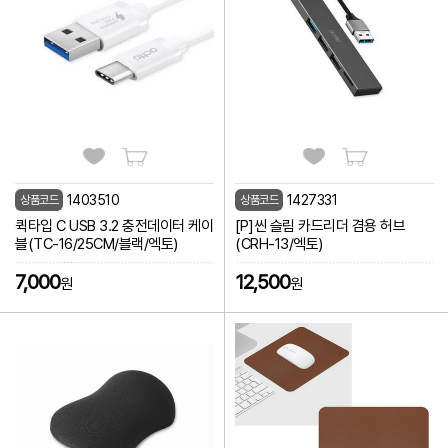
1403510
1427331
상품코드
상품코드
퀵타입 C USB 3.2 충전데이터 케이
[P]씬 슬림 카드리더 겸용 허브
블(TC-16/25CM/블랙/엑토)
(CRH-13/엑토)
7,000
12,500
원
원