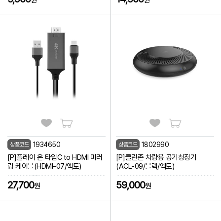
원
원
1934650
1802990
상품코드
상품코드
[P]플레이 온 타입C to HDMI 미러
[P]클린존 차량용 공기청정기
링 케이블(HDMI-07/엑토)
(ACL-09/블랙/엑토)
27,700
59,000
원
원