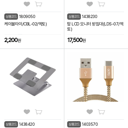
1809050
1438230
상품코드
상품코드
케이블타이/CBL-02/엑토)
탑 LCD 모니터 받침대(LDS-07/엑
토)
2,200
17,500
원
원
1438420
1403570
상품코드
상품코드