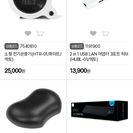
7540810
1191900
상품코드
상품코드
소형 전기온풍기(HTR-01/화이트/
2 in 1 USB LAN 어댑터 3포트 허브
엑토)
(HUBL-01/엑토)
25,000
13,900
원
원