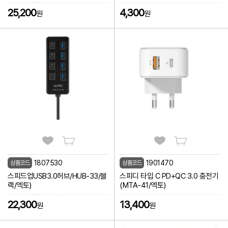
25,200
4,300
원
원
1807530
1901470
상품코드
상품코드
스피드업USB3.0허브/HUB-33/블
스피디 타입 C PD+QC 3.0 충전기
랙/엑토)
(MTA-41/엑토)
22,300
13,400
원
원