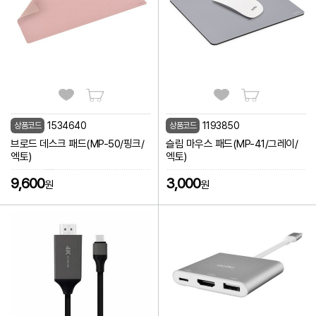
1534640
1193850
상품코드
상품코드
브로드 데스크 패드(MP-50/핑크/
슬림 마우스 패드(MP-41/그레이/
엑토)
엑토)
9,600
3,000
원
원