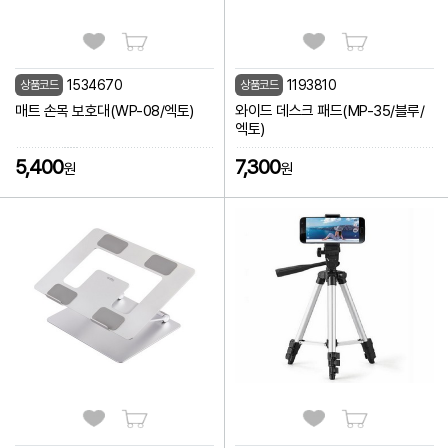
1534670
1193810
상품코드
상품코드
매트 손목 보호대(WP-08/엑토)
와이드 데스크 패드(MP-35/블루/
엑토)
5,400
7,300
원
원