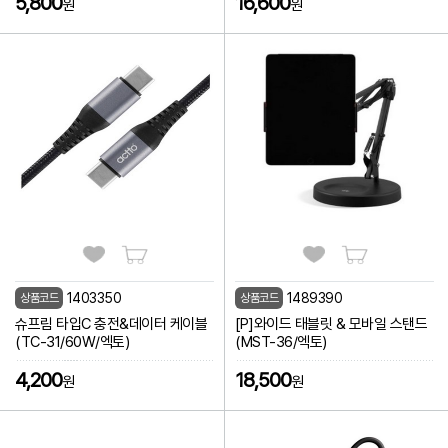
5,800
16,600
원
원
1403350
1489390
상품코드
상품코드
슈프림 타입C 충전&데이터 케이블
[P]와이드 태블릿 & 모바일 스탠드
(TC-31/60W/엑토)
(MST-36/엑토)
4,200
18,500
원
원