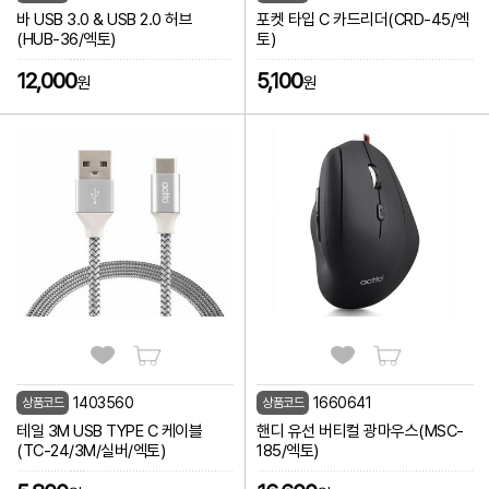
바 USB 3.0 & USB 2.0 허브
포켓 타입 C 카드리더(CRD-45/엑
(HUB-36/엑토)
토)
12,000
5,100
원
원
1403560
1660641
상품코드
상품코드
테일 3M USB TYPE C 케이블
핸디 유선 버티컬 광마우스(MSC-
(TC-24/3M/실버/엑토)
185/엑토)