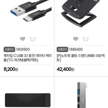
1403500
1489430
상품코드
상품코드
퀵타입 C USB 3.1 충전 데이터 케이
[P]노트북 쿨링 스탠드(NBS-09/엑
블(TC-15/1M/블랙/엑토)
토)
8,200
42,400
원
원