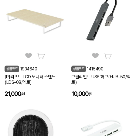
1934640
1415490
상품코드
상품코드
[P]리프트 LCD 모니터 스탠드
브릴리언트 USB 허브(HUB-50/엑
(LDS-08/엑토)
토)
21,000
10,000
원
원