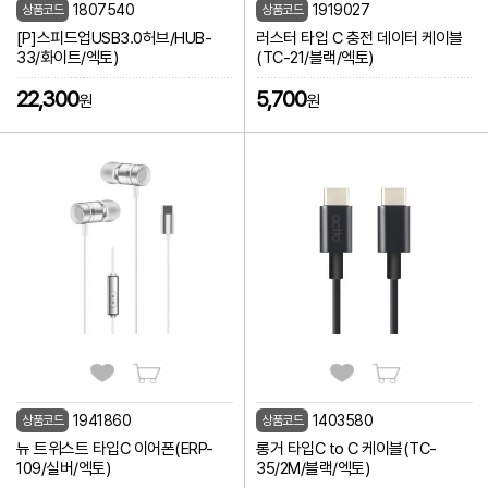
1807540
1919027
상품코드
상품코드
[P]스피드업USB3.0허브/HUB-
러스터 타입 C 충전 데이터 케이블
33/화이트/엑토)
(TC-21/블랙/엑토)
22,300
5,700
원
원
1941860
1403580
상품코드
상품코드
뉴 트위스트 타입C 이어폰(ERP-
롱거 타입C to C 케이블(TC-
109/실버/엑토)
35/2M/블랙/엑토)