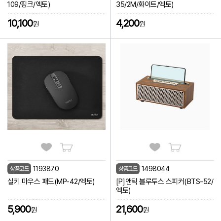
109/핑크/엑토)
35/2M/화이트/엑토)
10,100
4,200
원
원
1193870
1498044
상품코드
상품코드
실키 마우스 패드(MP-42/엑토)
[P]앤틱 블루투스 스피커(BTS-52/
엑토)
5,900
21,600
원
원