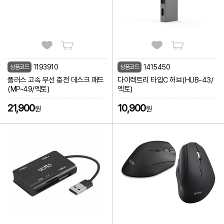
1193910
1415450
상품코드
상품코드
플러스 고속 무선 충전 데스크 패드
다이렉트리 타입C 허브(HUB-43/
(MP-49/엑토)
엑토)
21,900
10,900
원
원