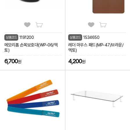
1191200
1534650
상품코드
상품코드
메모리폼 손목보호대(WP-06/엑
레더 마우스 패드(MP-47/브라운/
토)
엑토)
6,700
4,200
원
원