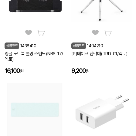
1438410
1404210
상품코드
상품코드
앵글 노트북 쿨링 스탠드(NBS-17/
[P]테이크 삼각대(TRD-01/엑토)
엑토)
16,100
9,200
원
원