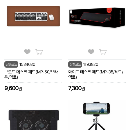
1534630
1193820
상품코드
상품코드
브로드 데스크 패드(MP-50/브라
와이드 데스크 패드(MP-35/레드/
운/엑토)
엑토)
9,600
7,300
원
원