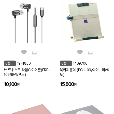
1941850
1409700
상품코드
상품코드
뉴 트위스트 타입C 이어폰(ERP-
북카피홀더 (BCH-09/아이보리/엑
109/블랙/엑토)
토)
10,100
15,800
원
원