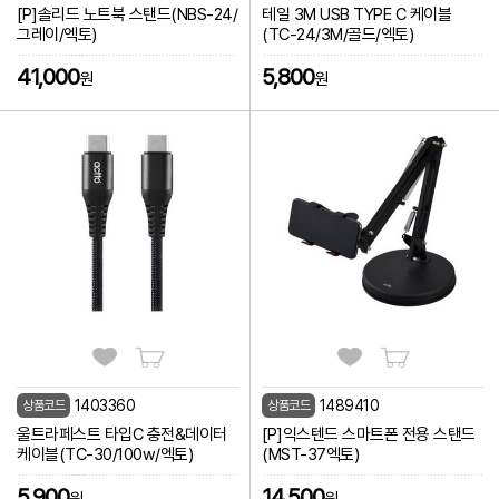
[P]솔리드 노트북 스탠드(NBS-24/
테일 3M USB TYPE C 케이블
그레이/엑토)
(TC-24/3M/골드/엑토)
41,000
5,800
원
원
1403360
1489410
상품코드
상품코드
울트라페스트 타입C 충전&데이터
[P]익스텐드 스마트폰 전용 스탠드
케이블(TC-30/100w/엑토)
(MST-37엑토)
5,900
14,500