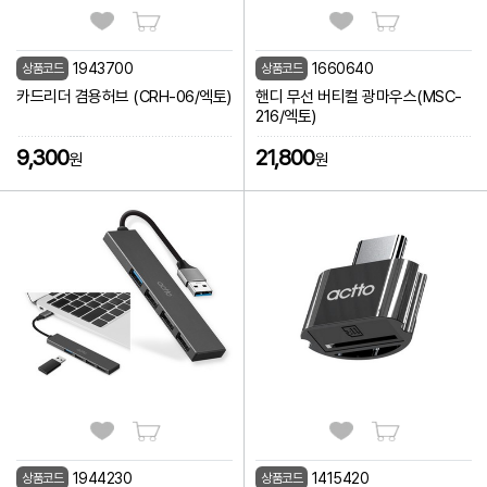
1943700
1660640
상품코드
상품코드
카드리더 겸용허브 (CRH-06/엑토)
핸디 무선 버티컬 광마우스(MSC-
216/엑토)
9,300
21,800
원
원
1944230
1415420
상품코드
상품코드