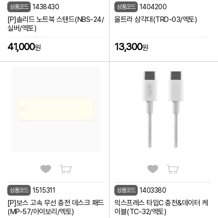
1438430
1404200
상품코드
상품코드
[P]솔리드 노트북 스탠드(NBS-24/
울트라 삼각대(TRD-03/엑토)
실버/엑토)
41,000
13,300
원
원
1515311
1403380
상품코드
상품코드
[P]보스 고속 무선 충전 데스크 패드
익스프레스 타입C 충전&데이터 케
(MP-57/아이보리/엑토)
이블(TC-32/엑토)