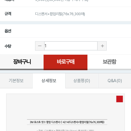
규격
디스펜서+팝업리필(76x76,300매)
옵션
수량
장바구니
바로구매
보관함
기본정보
상세정보
상품평(0)
Q&A(0)