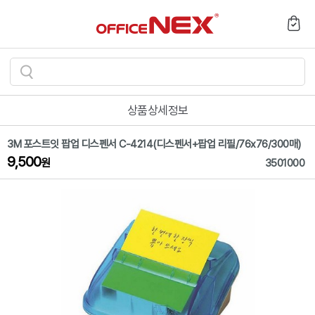
검
색
상품상세정보
하
기
3M 포스트잇 팝업 디스펜서 C-4214(디스펜서+팝업 리필/76x76/300매)
9,500
원
3501000