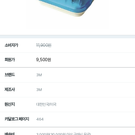
소비자가
11,900
원
회원가
9,500
원
브랜드
3M
제조사
3M
원산지
대한민국/미국
카달로그 페이지
464
배송비
3,000원(30,000원 이상 구매시 무료)