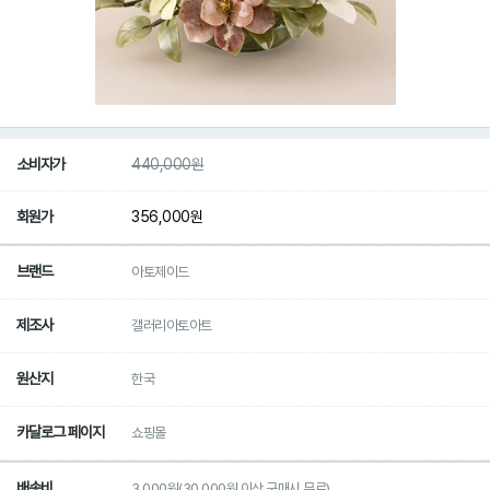
소비자가
440,000
원
회원가
356,000
원
브랜드
아토제이드
제조사
갤러리아토아트
원산지
한국
카달로그 페이지
쇼핑몰
배송비
3,000원(30,000원 이상 구매시 무료)