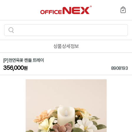
검
색
상품상세정보
하
기
[P]천연옥꽃 캔들 트레이
356,000
원
8908193