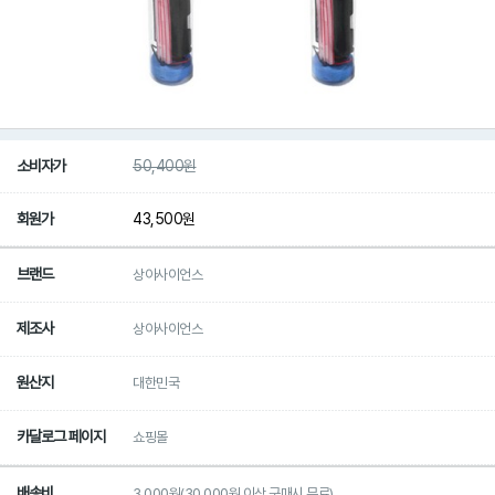
소비자가
50,400
원
회원가
43,500
원
브랜드
상아사이언스
제조사
상아사이언스
원산지
대한민국
카달로그 페이지
쇼핑몰
배송비
3,000원(30,000원 이상 구매시 무료)