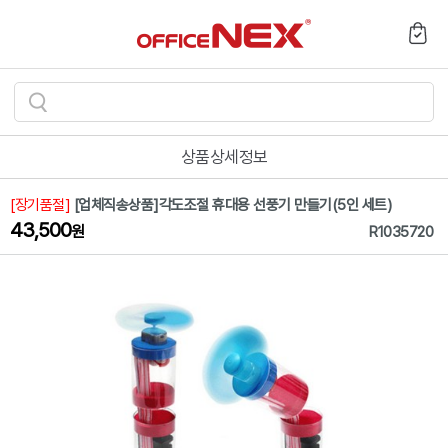
검
색
상품상세정보
하
기
[장기품절]
[업체직송상품]각도조절 휴대용 선풍기 만들기(5인 세트)
43,500
원
R1035720