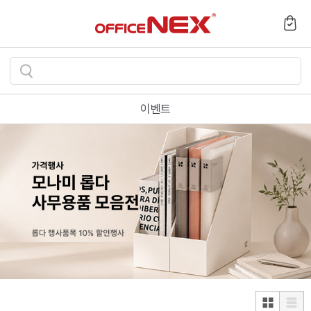
검
색
이벤트
하
기