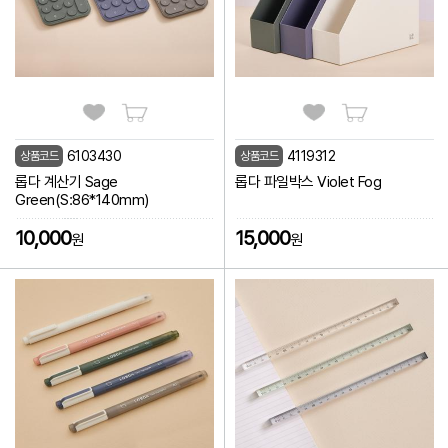
6103430
4119312
상품코드
상품코드
롭다 계산기 Sage
롭다 파일박스 Violet Fog
Green(S:86*140mm)
10,000
15,000
원
원