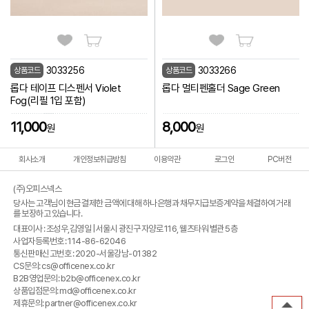
3033256
3033266
상품코드
상품코드
롭다 테이프 디스펜서 Violet
롭다 멀티펜홀더 Sage Green
Fog(리필 1입 포함)
11,000
8,000
원
원
회사소개
개인정보취급방침
이용약관
로그인
PC버전
(주)오피스넥스
당사는 고객님이 현금 결제한 금액에 대해 하나은행과 채무지급보증계약을 체결하여 거래
를 보장하고 있습니다.
대표이사 : 조성우,김영일 | 서울시 광진구 자양로 116, 웰츠타워 별관 5층
사업자등록번호 : 114-86-62046
통신판매신고번호 : 2020-서울강남-01382
CS문의: cs@officenex.co.kr
B2B영업문의: b2b@officenex.co.kr
상품입점문의: md@officenex.co.kr
제휴문의: partner@officenex.co.kr