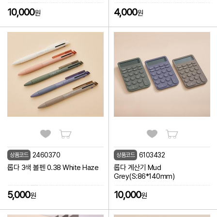
10,000
4,000
원
원
2460370
6103432
상품코드
상품코드
롭다 3색 볼펜 0.38 White Haze
롭다 계산기 Mud
Grey(S:86*140mm)
5,000
10,000
원
원