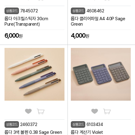
7845072
4608462
상품코드
상품코드
롭다 아크릴스틱자 30cm
롭다 클리어파일 A4 40P Sage
Pure(Transparent)
Green
6,000
4,000
원
원
2460372
6103434
상품코드
상품코드
롭다 3색 볼펜 0.38 Sage Green
롭다 계산기 Violet