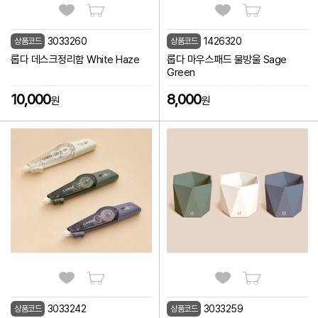
3033260
1426320
상품코드
상품코드
롭다 데스크정리함 White Haze
롭다 마우스패드 물방울 Sage
Green
10,000
8,000
원
원
3033242
3033259
상품코드
상품코드