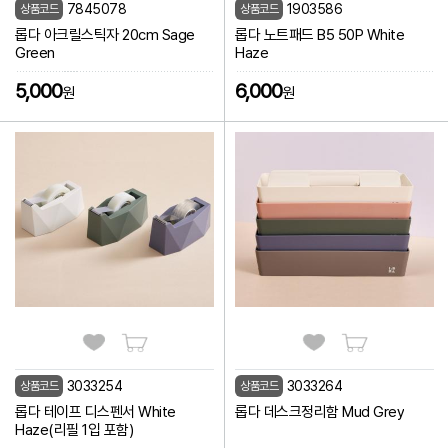
7845078
1903586
상품코드
상품코드
롭다 아크릴스틱자 20cm Sage
롭다 노트패드 B5 50P White
Green
Haze
5,000
6,000
원
원
3033254
3033264
상품코드
상품코드
롭다 테이프 디스펜서 White
롭다 데스크정리함 Mud Grey
Haze(리필 1입 포함)