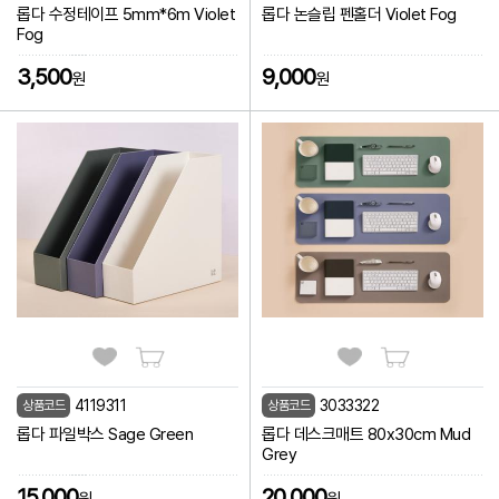
롭다 수정테이프 5mm*6m Violet
롭다 논슬립 펜홀더 Violet Fog
Fog
3,500
9,000
원
원
4119311
3033322
상품코드
상품코드
롭다 파일박스 Sage Green
롭다 데스크매트 80x30cm Mud
Grey
15,000
20,000