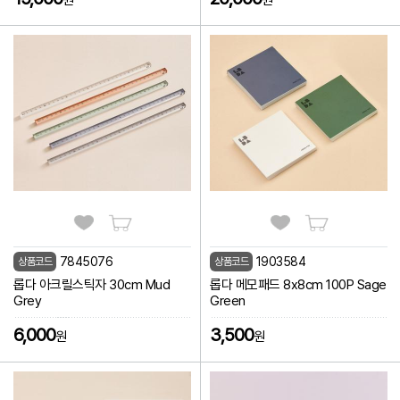
원
원
7845076
1903584
상품코드
상품코드
롭다 아크릴스틱자 30cm Mud
롭다 메모패드 8x8cm 100P Sage
Grey
Green
6,000
3,500
원
원