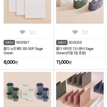
1903587
3033255
상품코드
상품코드
롭다 노트패드 B5 50P Sage
롭다 테이프 디스펜서 Sage
Green
Green(리필 1입 포함)
6,000
11,000
원
원