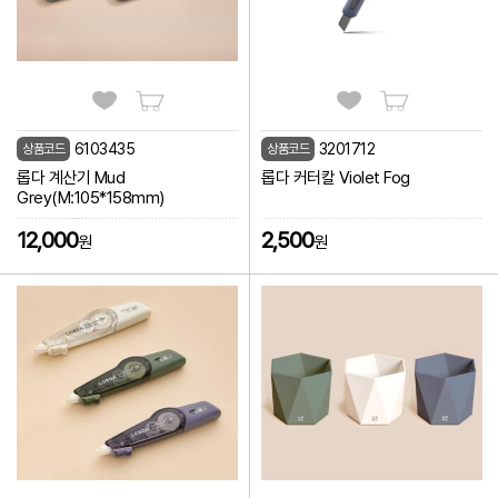
6103435
3201712
상품코드
상품코드
롭다 계산기 Mud
롭다 커터칼 Violet Fog
Grey(M:105*158mm)
12,000
2,500
원
원