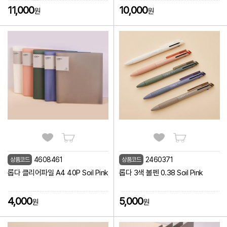
11,000
10,000
원
원
4608461
2460371
상품코드
상품코드
롭다 클리어파일 A4 40P Soil Pink
롭다 3색 볼펜 0.38 Soil Pink
4,000
5,000
원
원