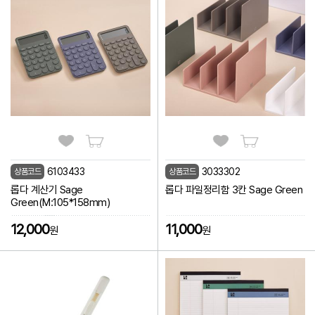
6103433
3033302
상품코드
상품코드
롭다 계산기 Sage
롭다 파일정리함 3칸 Sage Green
Green(M:105*158mm)
12,000
11,000
원
원