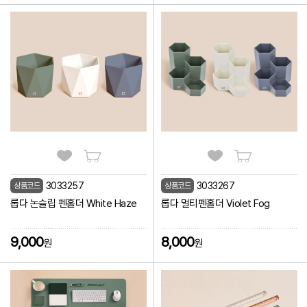
3033257
3033267
상품코드
상품코드
썸네
리스
롭다 논슬립 펜홀더 White Haze
롭다 멀티펜홀더 Violet Fog
9,000
8,000
원
원