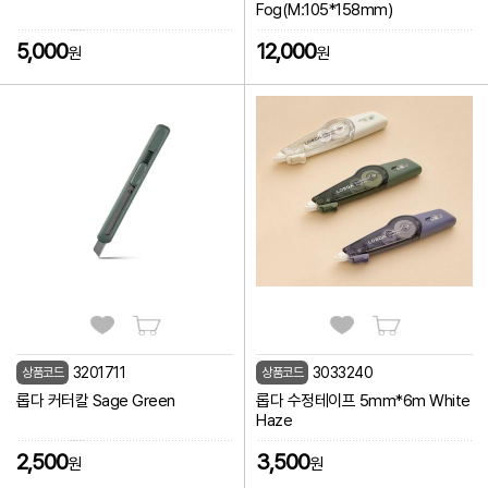
Fog(M:105*158mm)
5,000
12,000
원
원
3201711
3033240
상품코드
상품코드
롭다 커터칼 Sage Green
롭다 수정테이프 5mm*6m White
Haze
2,500
3,500
원
원