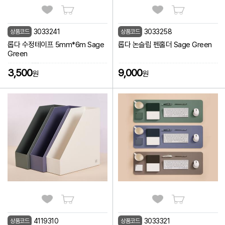
3033241
3033258
상품코드
상품코드
롭다 수정테이프 5mm*6m Sage
롭다 논슬립 펜홀더 Sage Green
Green
3,500
9,000
원
원
4119310
3033321
상품코드
상품코드