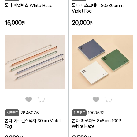
롭다 파일박스 White Haze
롭다 데스크매트 80x30cmm
Violet Fog
15,000
20,000
원
원
7845075
1903583
상품코드
상품코드
롭다 아크릴스틱자 30cm Violet
롭다 메모패드 8x8cm 100P
Fog
White Haze