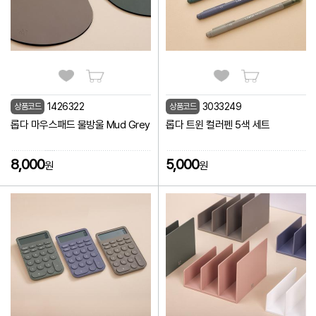
1426322
3033249
상품코드
상품코드
롭다 마우스패드 물방울 Mud Grey
롭다 트윈 컬러펜 5색 세트
8,000
5,000
원
원