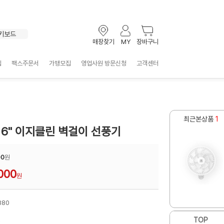
포스트잇
볼펜
선풍기
키보드
매장찾기
MY
장바구니
클립
테이프
입
팩스주문서
가맹모집
영업사원 방문신청
고객센터
형광펜
마우스
화일
멀티탭
포스트잇
최근본상품
1
R 16" 이지클린 벽걸이 선풍기
00
원
000
원
880
원
TOP