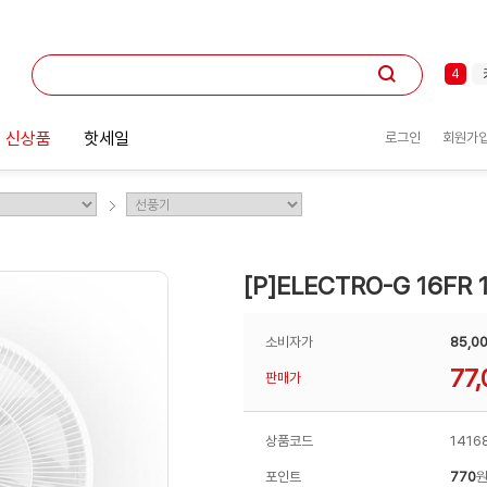
1
2
3
4
5
6
 신상품
핫세일
로그인
회원가
7
8
9
10
1
[P]ELECTRO-G 16F
소비자가
85,0
77,
판매가
상품코드
1416
포인트
770