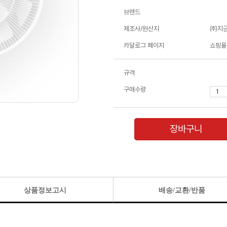
브랜드
제조사/원산지
㈜지군
카달로그 페이지
쇼핑몰
규격
구매수량
장바구니
상품정보고시
배송/교환/반품