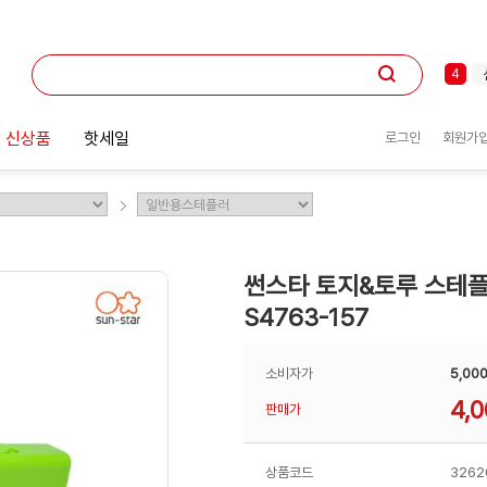
1
2
3
4
5
6
 신상품
핫세일
로그인
회원가
7
8
9
10
1
썬스타 토지&토루 스테플러
S4763-157
소비자가
5,00
4,
판매가
상품코드
3262