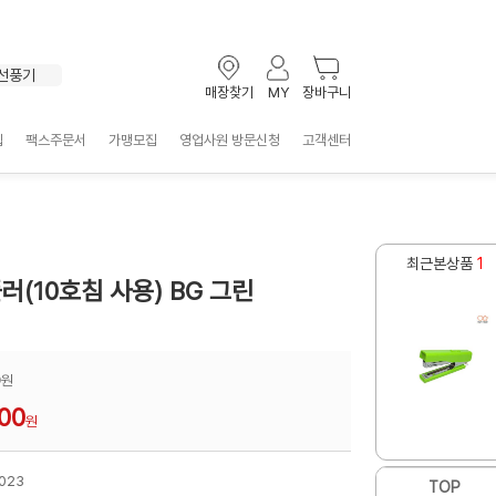
포스트잇
볼펜
키보드
선풍기
매장찾기
MY
장바구니
테이프
클립
입
팩스주문서
가맹모집
영업사원 방문신청
고객센터
형광펜
마우스
멀티탭
화일
포스트잇
최근본상품
1
(10호침 사용) BG 그린
0
원
000
원
023
TOP