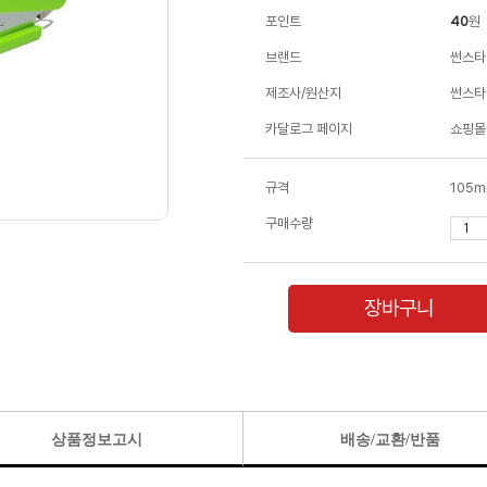
포인트
40
원
브랜드
썬스타
제조사/원산지
썬스타 
카달로그 페이지
쇼핑몰
규격
105m
구매수량
장바구니
상품정보고시
배송/교환/반품