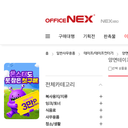
구매대행
기획전
판촉물
이
홈
일반사무용품
테이프/테이프컷터기
양면
양면테이
선택 상품을
전체카테고리
복사용지/지류
잉크/토너
식음료
사무용품
청소/생활