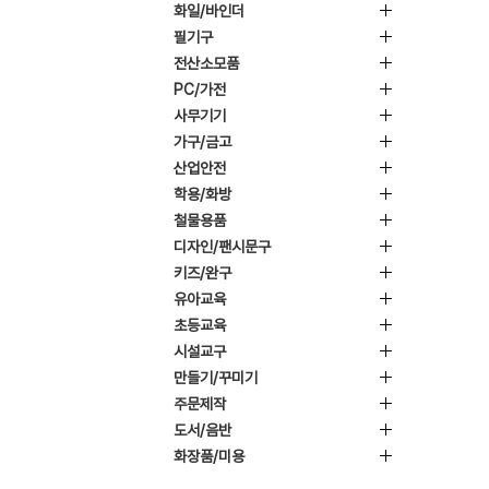
화일/바인더
필기구
전산소모품
PC/가전
사무기기
가구/금고
산업안전
학용/화방
철물용품
디자인/팬시문구
키즈/완구
유아교육
초등교육
시설교구
만들기/꾸미기
주문제작
도서/음반
화장품/미용